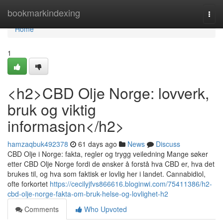
Home
bookmarkindexing
Togg
navi
Home
1
<h2>CBD Olje Norge: lovverk,
bruk og viktig
informasjon</h2>
hamzaqbuk492378
61 days ago
News
Discuss
CBD Olje i Norge: fakta, regler og trygg veiledning Mange søker
etter CBD Olje Norge fordi de ønsker å forstå hva CBD er, hva det
brukes til, og hva som faktisk er lovlig her i landet. Cannabidiol,
ofte forkortet
https://cecilyjfvs866616.bloginwi.com/75411386/h2-
cbd-olje-norge-fakta-om-bruk-helse-og-lovlighet-h2
Comments
Who Upvoted