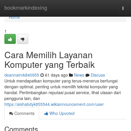
Home
bookmarkindexing
Togg
navi
Home
1
Cara Memilih Layanan
Komputer yang Terbaik
deannatrvk840955
61 days ago
News
Discuss
Untuk mendapatkan komputer yang terus-menerus berfungsi
dengan optimal, penting untuk memilih teknisi komputer yang
handal. Pertimbangkan reputasi pusat service, lihat ulasan dari
pengguna lain, dan
https://aishabdyk855544.wikiannouncement.com/user
Comments
Who Upvoted
Comments