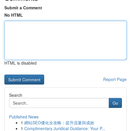
Submit a Comment
No HTML
HTML is disabled
Report Page
Search
Go
Published News
1
網站SEO優化全攻略：提升流量與成效
1
Complimentary Juridical Guidance: Your P...