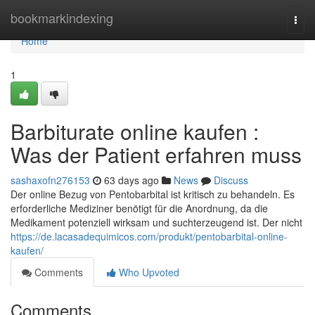
Home
bookmarkindexing
Togg
navi
Home
1
Barbiturate online kaufen :
Was der Patient erfahren muss
sashaxofn276153
63 days ago
News
Discuss
Der online Bezug von Pentobarbital ist kritisch zu behandeln. Es
erforderliche Mediziner benötigt für die Anordnung, da die
Medikament potenziell wirksam und suchterzeugend ist. Der nicht
https://de.lacasadequimicos.com/produkt/pentobarbital-online-
kaufen/
Comments
Who Upvoted
Comments