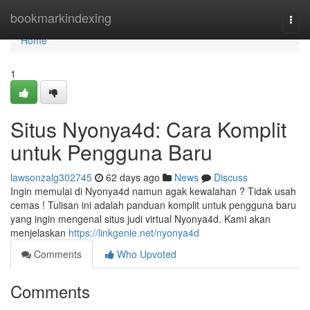
Home
bookmarkindexing
Togg
navi
Home
1
Situs Nyonya4d: Cara Komplit
untuk Pengguna Baru
lawsonzalg302745
62 days ago
News
Discuss
Ingin memulai di Nyonya4d namun agak kewalahan ? Tidak usah
cemas ! Tulisan ini adalah panduan komplit untuk pengguna baru
yang ingin mengenal situs judi virtual Nyonya4d. Kami akan
menjelaskan
https://linkgenie.net/nyonya4d
Comments
Who Upvoted
Comments