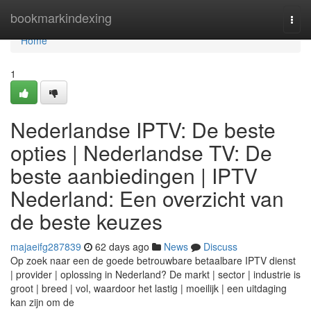
Home
bookmarkindexing
Togg
navi
Home
1
Nederlandse IPTV: De beste
opties | Nederlandse TV: De
beste aanbiedingen | IPTV
Nederland: Een overzicht van
de beste keuzes
majaeifg287839
62 days ago
News
Discuss
Op zoek naar een de goede betrouwbare betaalbare IPTV dienst
| provider | oplossing in Nederland? De markt | sector | industrie is
groot | breed | vol, waardoor het lastig | moeilijk | een uitdaging
kan zijn om de