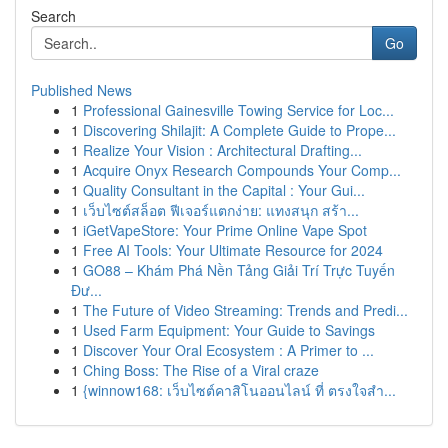
Search
Go
Published News
1
Professional Gainesville Towing Service for Loc...
1
Discovering Shilajit: A Complete Guide to Prope...
1
Realize Your Vision : Architectural Drafting...
1
Acquire Onyx Research Compounds Your Comp...
1
Quality Consultant in the Capital : Your Gui...
1
เว็บไซต์สล็อต ฟีเจอร์แตกง่าย: แทงสนุก สร้า...
1
iGetVapeStore: Your Prime Online Vape Spot
1
Free AI Tools: Your Ultimate Resource for 2024
1
GO88 – Khám Phá Nền Tảng Giải Trí Trực Tuyến
Đư...
1
The Future of Video Streaming: Trends and Predi...
1
Used Farm Equipment: Your Guide to Savings
1
Discover Your Oral Ecosystem : A Primer to ...
1
Ching Boss: The Rise of a Viral craze
1
{winnow168: เว็บไซต์คาสิโนออนไลน์ ที่ ตรงใจสำ...