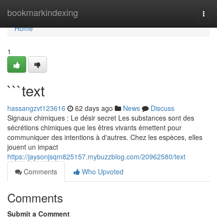
Home
bookmarkindexing
Togg
navi
Home
1
```text
hassangzvt123616
62 days ago
News
Discuss
Signaux chimiques : Le désir secret Les substances sont des
sécrétions chimiques que les êtres vivants émettent pour
communiquer des intentions à d'autres. Chez les espèces, elles
jouent un impact
https://jaysonjsqm825157.mybuzzblog.com/20962580/text
Comments
Who Upvoted
Comments
Submit a Comment