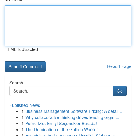
HTML is disabled
Report Page
Search
Go
Published News
1
Business Management Software Pricing: A detail...
1
Why collaborative thinking drives leading organ...
1
Porno İzle: En İyi Seçenekler Burada!
1
The Domination of the Goliath Warrior
1
Examining the Landscape of Explicit Webcams