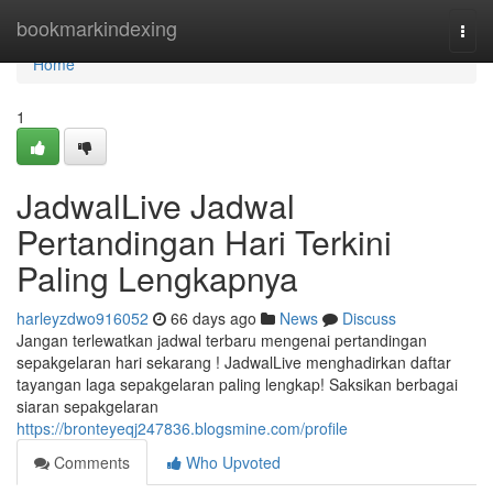
Home
bookmarkindexing
Togg
navi
Home
1
JadwalLive Jadwal
Pertandingan Hari Terkini
Paling Lengkapnya
harleyzdwo916052
66 days ago
News
Discuss
Jangan terlewatkan jadwal terbaru mengenai pertandingan
sepakgelaran hari sekarang ! JadwalLive menghadirkan daftar
tayangan laga sepakgelaran paling lengkap! Saksikan berbagai
siaran sepakgelaran
https://bronteyeqj247836.blogsmine.com/profile
Comments
Who Upvoted