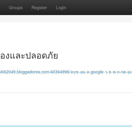
Groups
Register
Login
กต้องและปลอดภัย
gvsi062049.bloggadores.com/40364996/ลบข-อม-ล-google-ว-ธ-ท-ถ-กต-อ