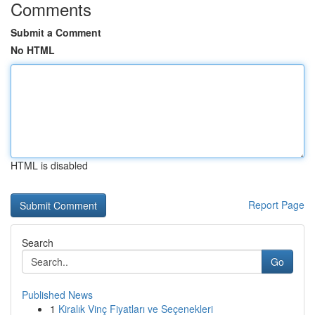
Comments
Submit a Comment
No HTML
HTML is disabled
Report Page
Search
Go
Published News
1
Kiralık Vinç Fiyatları ve Seçenekleri