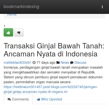
Home
bookmarkindexing
Togg
navi
Home
1
Transaksi Ginjal Bawah Tanah:
Ancaman Nyata di Indonesia
mattieblwz833491
77 days ago
News
Discuss
Ironisnya, perdagangan ginjal bawah tanah merupakan masalah
yang mengkhawatirkan dan semakin menyebar di Republik.
Sistem yang oknum pemburu ginjal seperti pemalsuan dokumen
pasien, pemindahan organ manusia secara
https://heidinwum301457.post-blogs.com/62232745/jaringan-
ginjal-gelap-ancaman-nyata-di-negara-ini
Comments
Who Upvoted