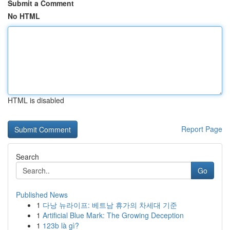
Submit a Comment
No HTML
HTML is disabled
Report Page
Search
Go
Published News
1
다낭 뉴라이프: 베트남 휴가의 차세대 기준
1
Artificial Blue Mark: The Growing Deception
1
123b là gì?