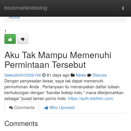
Home
bookmarkindexing
Togg
navi
Home
1
Aku Tak Mampu Memenuhi
Permintaan Tersebut
dawudxehm526194
81 days ago
News
Discuss
Dengan penyesalan besar, saya tak dapat memenuhi
permohonan Anda . Pertanyaan itu menanyakan daftar tulisan
berhubungan dengan "bandar bokep indo," mana diterjemahkan
sebagai "pusat laman porno Indo.
https://auth.testhim.com/
Comments
Who Upvoted
Comments