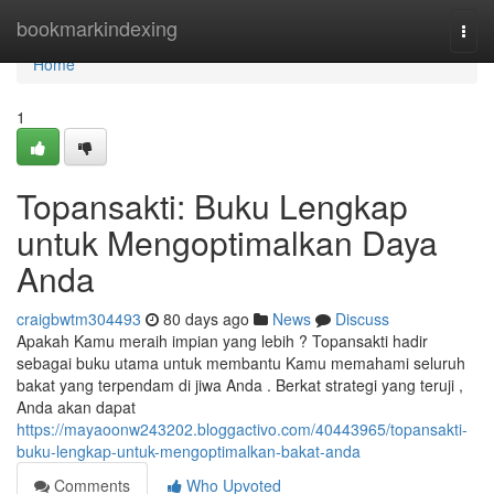
Home
bookmarkindexing
Togg
navi
Home
1
Topansakti: Buku Lengkap
untuk Mengoptimalkan Daya
Anda
craigbwtm304493
80 days ago
News
Discuss
Apakah Kamu meraih impian yang lebih ? Topansakti hadir
sebagai buku utama untuk membantu Kamu memahami seluruh
bakat yang terpendam di jiwa Anda . Berkat strategi yang teruji ,
Anda akan dapat
https://mayaoonw243202.bloggactivo.com/40443965/topansakti-
buku-lengkap-untuk-mengoptimalkan-bakat-anda
Comments
Who Upvoted