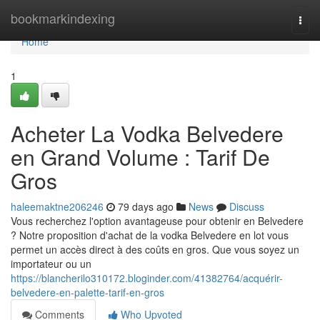
Home
bookmarkindexing
Togg
navi
Home
1
Acheter La Vodka Belvedere
en Grand Volume : Tarif De
Gros
haleemaktne206246
79 days ago
News
Discuss
Vous recherchez l'option avantageuse pour obtenir en Belvedere
? Notre proposition d'achat de la vodka Belvedere en lot vous
permet un accès direct à des coûts en gros. Que vous soyez un
importateur ou un
https://blancherilo310172.bloginder.com/41382764/acquérir-
belvedere-en-palette-tarif-en-gros
Comments
Who Upvoted