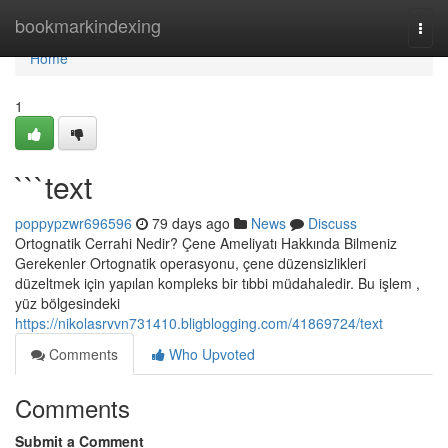
Home
bookmarkindexing
Togg
navi
Home
1
```text
poppypzwr696596
79 days ago
News
Discuss
Ortognatik Cerrahi Nedir? Çene Ameliyatı Hakkında Bilmeniz
Gerekenler Ortognatik operasyonu, çene düzensizlikleri
düzeltmek için yapılan kompleks bir tıbbi müdahaledir. Bu işlem ,
yüz bölgesindeki
https://nikolasrvvn731410.bligblogging.com/41869724/text
Comments
Who Upvoted
Comments
Submit a Comment