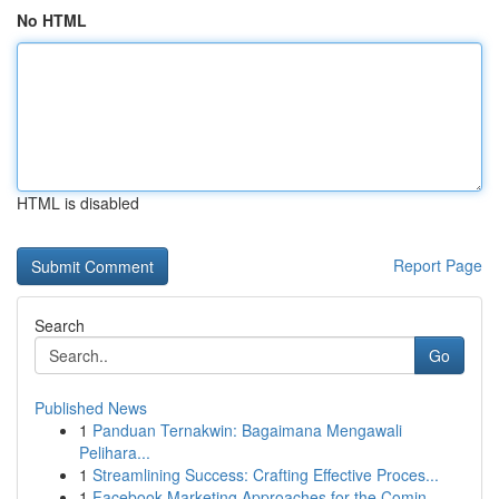
No HTML
HTML is disabled
Report Page
Search
Go
Published News
1
Panduan Ternakwin: Bagaimana Mengawali
Pelihara...
1
Streamlining Success: Crafting Effective Proces...
1
Facebook Marketing Approaches for the Comin...