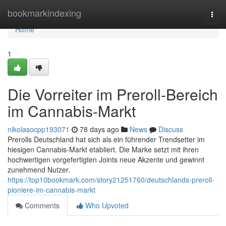
Home
bookmarkindexing
Togg
navi
Home
1
Die Vorreiter im Preroll-Bereich
im Cannabis-Markt
nikolasocpp193071
78 days ago
News
Discuss
Prerolls Deutschland hat sich als ein führender Trendsetter im
hiesigen Cannabis-Markt etabliert. Die Marke setzt mit ihren
hochwertigen vorgefertigten Joints neue Akzente und gewinnt
zunehmend Nutzer.
https://top10bookmark.com/story21251760/deutschlands-preroll-
pioniere-im-cannabis-markt
Comments
Who Upvoted