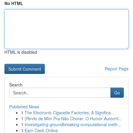
No HTML
HTML is disabled
Report Page
Search
Go
Published News
1
The Electronic Cigarette Factories: A Significa...
1
{Rindo de Mim Pra Não Chorar: O Humor Autocrít...
1
Investigating groundbreaking computational meth...
1
Earn Cash Online