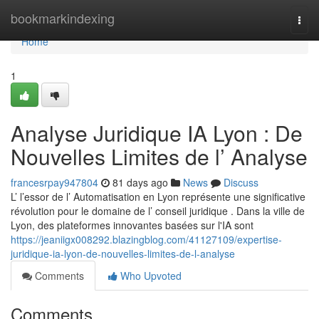
Home
bookmarkindexing
Togg
navi
Home
1
Analyse Juridique IA Lyon : De
Nouvelles Limites de l’ Analyse
francesrpay947804
81 days ago
News
Discuss
L’ l’essor de l’ Automatisation en Lyon représente une significative
révolution pour le domaine de l’ conseil juridique . Dans la ville de
Lyon, des plateformes innovantes basées sur l'IA sont
https://jeaniigx008292.blazingblog.com/41127109/expertise-
juridique-ia-lyon-de-nouvelles-limites-de-l-analyse
Comments
Who Upvoted
Comments