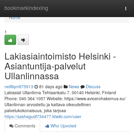
Home
bookmarkindexing
Togg
navi
Home
1
Lakiasiaintoimisto Helsinki -
Asiantuntija-palvelut
Ullanlinnassa
neilllqm875913
81 days ago
News
Discuss
Lakiasiat Ullanlinna Tehtaankatu 7, 00140 Helsinki, Finland
Phone: 040 364 1057 Website: https://www.avioerohakemus.eu/
Ullanlinnan arvostettu ja kattava oikeudellinen
palvelukokonaisuus, joka tarjoaa
https://sashagudl734477.ktwiki.com/user
Comments
Who Upvoted