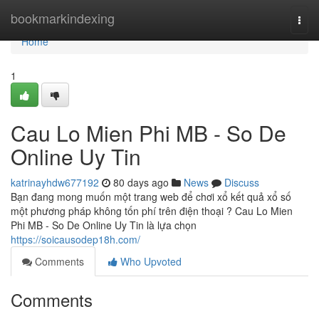
Home
bookmarkindexing
Togg
navi
Home
1
Cau Lo Mien Phi MB - So De
Online Uy Tin
katrinayhdw677192
80 days ago
News
Discuss
Bạn đang mong muốn một trang web để chơi xổ kết quả xổ số
một phương pháp không tốn phí trên điện thoại ? Cau Lo Mien
Phi MB - So De Online Uy Tin là lựa chọn
https://soicausodep18h.com/
Comments
Who Upvoted
Comments