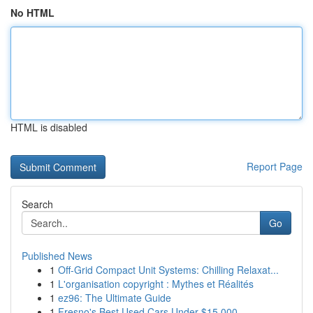
No HTML
HTML is disabled
Report Page
Search
Go
Published News
1
Off-Grid Compact Unit Systems: Chilling Relaxat...
1
L'organisation copyright : Mythes et Réalités
1
ez96: The Ultimate Guide
1
Fresno's Best Used Cars Under $15,000