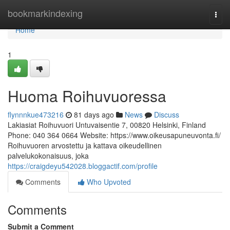
Home
bookmarkindexing
Togg
navi
Home
1
Huoma Roihuvuoressa
flynnnkue473216
81 days ago
News
Discuss
Lakiasiat Roihuvuori Untuvaisentie 7, 00820 Helsinki, Finland
Phone: 040 364 0664 Website: https://www.oikeusapuneuvonta.fi/
Roihuvuoren arvostettu ja kattava oikeudellinen
palvelukokonaisuus, joka
https://craigdeyu542028.bloggactif.com/profile
Comments
Who Upvoted
Comments
Submit a Comment