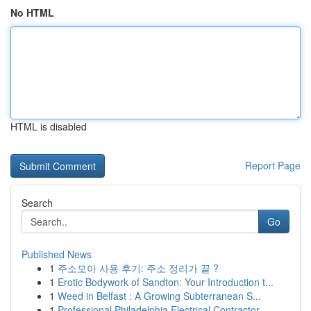
No HTML
HTML is disabled
Report Page
Search
Go
Published News
1
주소모아 사용 후기: 주소 정리가 끝 ?
1
Erotic Bodywork of Sandton: Your Introduction t...
1
Weed in Belfast : A Growing Subterranean S...
1
Professional Philadelphia Electrical Contractor...