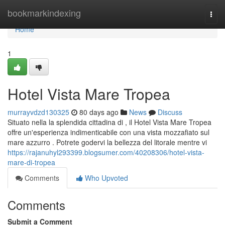
Home
bookmarkindexing
Togg
navi
Home
1
Hotel Vista Mare Tropea
murrayvdzd130325
80 days ago
News
Discuss
Situato nella la splendida cittadina di , il Hotel Vista Mare Tropea
offre un'esperienza indimenticabile con una vista mozzafiato sul
mare azzurro . Potrete godervi la bellezza del litorale mentre vi
https://rajanuhyl293399.blogsumer.com/40208306/hotel-vista-
mare-di-tropea
Comments
Who Upvoted
Comments
Submit a Comment