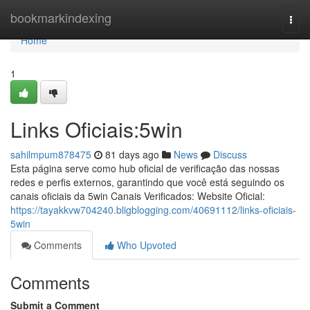
Home
bookmarkindexing
Togg
navi
Home
1
Links Oficiais:5win
sahilmpum878475
81 days ago
News
Discuss
Esta página serve como hub oficial de verificação das nossas
redes e perfis externos, garantindo que você está seguindo os
canais oficiais da 5win Canais Verificados: Website Oficial:
https://tayakkvw704240.bligblogging.com/40691112/links-oficiais-
5win
Comments
Who Upvoted
Comments
Submit a Comment