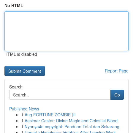
No HTML
HTML is disabled
Report Page
Search
Go
Published News
1
Ang FORTUNE ZOMBIE jili
1
Aasimar Caster: Divine Magic and Celestial Blood
1
Nyonya4d copyright: Panduan Total dan Sekarang
1
Unearth Happiness: Hobbies After Leaving Work