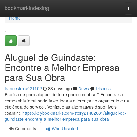
Home
bookmarkindexing
Togg
navi
Home
1
Aluguel de Guindaste:
Encontre a Melhor Empresa
para Sua Obra
francestexu021102
83 days ago
News
Discuss
Precisa de para aluguel de torre para sua obra ? Encontrar a
companhia ideal pode fazer toda a diferença no orçamento e na
eficiência do serviço . Verifique as alternativas disponíveis,
examine
https://keybookmarks.com/story21482061/aluguel-de-
guindaste-encontre-a-melhor-empresa-para-sua-obra
Comments
Who Upvoted