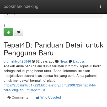
Home
bookmarkindexing
Togg
navi
Home
1
Tepat4D: Panduan Detail untuk
Pengguna Baru
brontektyp425846
82 days ago
News
Discuss
Apakah Anda baru dalam dunia taruhan internet? Tepat4D hadir
sebagai solusi yang benar untuk Anda! Informasi ini akan
menjelaskan secara jelas semua hal yang perlu Anda pahami
untuk mengawali bermain di platform
https://zubairrtkc317223.blog-a-story.com/23087297/tepat4d-
cara-lengkap-untuk-pemula
Comments
Who Upvoted