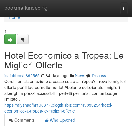
Home
bookmarkindexing
Togg
navi
Home
1
Hotel Economico a Tropea: Le
Migliori Offerte
isaiahbmvh892565
84 days ago
News
Discuss
Cerchi un sistemazione a basso costo a Tropea? Trova le migliori
offerte per il tuo pernottamento! Abbiamo selezionato i migliori
alberghi a prezzi accessibili , perfetti per turisti con un budget
limitato .
https://alyshadfhr190677.blogthisbiz.com/49033254/hotel-
economico-a-tropea-le-migliori-offerte
Comments
Who Upvoted