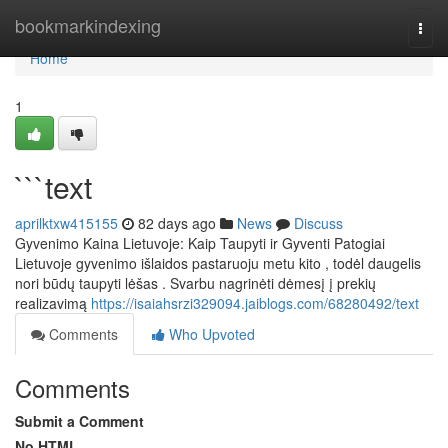
Home
bookmarkindexing
Togg
navi
Home
1
```text
aprilktxw415155
82 days ago
News
Discuss
Gyvenimo Kaina Lietuvoje: Kaip Taupyti ir Gyventi Patogiai
Lietuvoje gyvenimo išlaidos pastaruoju metu kito , todėl daugelis
nori būdų taupyti lėšas . Svarbu nagrinėti dėmesį į prekių
realizavimą
https://isaiahsrzi329094.jaiblogs.com/68280492/text
Comments
Who Upvoted
Comments
Submit a Comment
No HTML