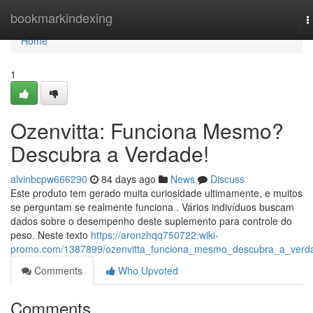
Home
bookmarkindexing
T
n
Home
1
Ozenvitta: Funciona Mesmo?
Descubra a Verdade!
alvinbcpw666290
84 days ago
News
Discuss
Este produto tem gerado muita curiosidade ultimamente, e muitos
se perguntam se realmente funciona . Vários indivíduos buscam
dados sobre o desempenho deste suplemento para controle do
peso. Neste texto
https://aronzhqq750722.wiki-
promo.com/1387899/ozenvitta_funciona_mesmo_descubra_a_verd
Comments
Who Upvoted
Comments