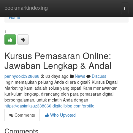
Home
bookmarkindexing
Togg
navi
Home
1
Kursus Pemasaran Online:
Jawaban Lengkap & Andal
pennyooxb928668
83 days ago
News
Discuss
Ingin memajukan peluang Anda di era digital? Kursus Digital
Marketing kami adalah solusi yang tepat! Kami menawarkan
kurikulum lengkap, dirancang oleh para pemasaran digital
berpengalaman, untuk melatih Anda dengan
https://qasimksuz338660.digitollblog.com/profile
Comments
Who Upvoted
Comments