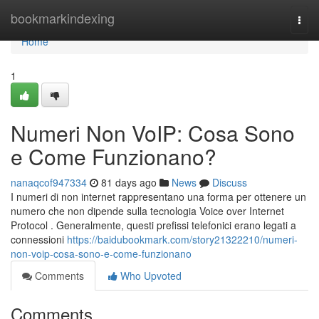
Home
bookmarkindexing
Togg
navi
Home
1
Numeri Non VoIP: Cosa Sono
e Come Funzionano?
nanaqcof947334
81 days ago
News
Discuss
I numeri di non internet rappresentano una forma per ottenere un
numero che non dipende sulla tecnologia Voice over Internet
Protocol . Generalmente, questi prefissi telefonici erano legati a
connessioni
https://baidubookmark.com/story21322210/numeri-
non-voip-cosa-sono-e-come-funzionano
Comments
Who Upvoted
Comments