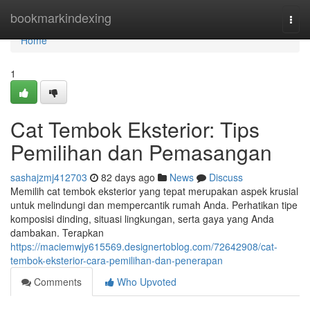
Home
bookmarkindexing
Togg
navi
Home
1
Cat Tembok Eksterior: Tips
Pemilihan dan Pemasangan
sashajzmj412703
82 days ago
News
Discuss
Memilih cat tembok eksterior yang tepat merupakan aspek krusial
untuk melindungi dan mempercantik rumah Anda. Perhatikan tipe
komposisi dinding, situasi lingkungan, serta gaya yang Anda
dambakan. Terapkan
https://maciemwjy615569.designertoblog.com/72642908/cat-
tembok-eksterior-cara-pemilihan-dan-penerapan
Comments
Who Upvoted