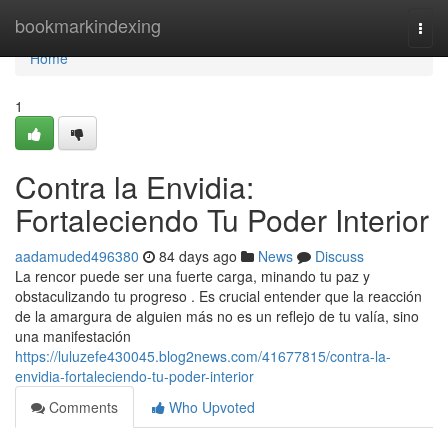
Home
bookmarkindexing
Togg
navi
Home
1
Contra la Envidia:
Fortaleciendo Tu Poder Interior
aadamuded496380
84 days ago
News
Discuss
La rencor puede ser una fuerte carga, minando tu paz y
obstaculizando tu progreso . Es crucial entender que la reacción
de la amargura de alguien más no es un reflejo de tu valía, sino
una manifestación
https://luluzefe430045.blog2news.com/41677815/contra-la-
envidia-fortaleciendo-tu-poder-interior
Comments
Who Upvoted