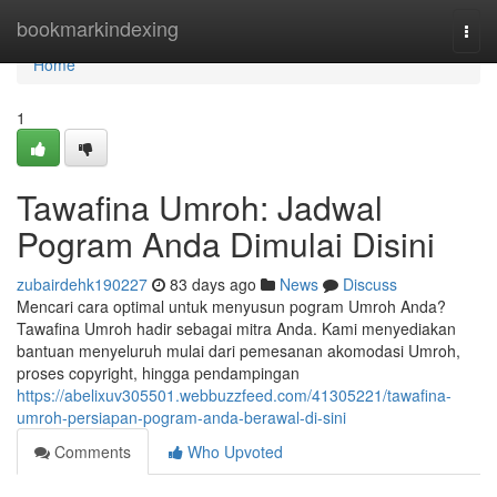
Home
bookmarkindexing
Togg
navi
Home
1
Tawafina Umroh: Jadwal
Pogram Anda Dimulai Disini
zubairdehk190227
83 days ago
News
Discuss
Mencari cara optimal untuk menyusun pogram Umroh Anda?
Tawafina Umroh hadir sebagai mitra Anda. Kami menyediakan
bantuan menyeluruh mulai dari pemesanan akomodasi Umroh,
proses copyright, hingga pendampingan
https://abelixuv305501.webbuzzfeed.com/41305221/tawafina-
umroh-persiapan-pogram-anda-berawal-di-sini
Comments
Who Upvoted