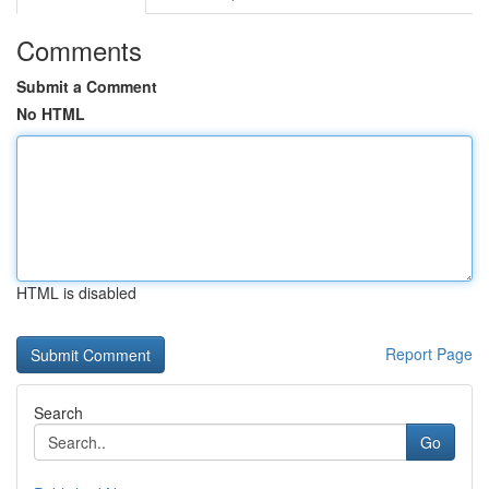
Comments
Submit a Comment
No HTML
HTML is disabled
Report Page
Search
Go