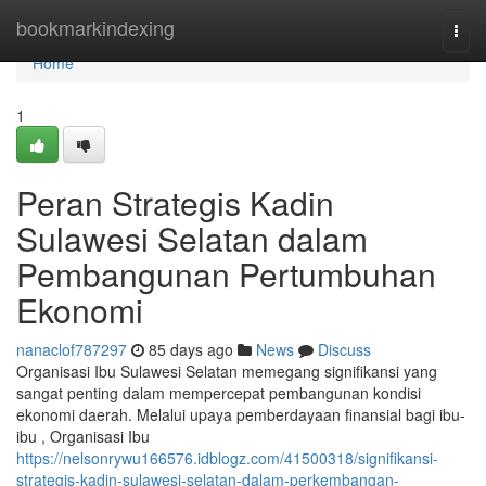
Home
bookmarkindexing
Togg
navi
Home
1
Peran Strategis Kadin
Sulawesi Selatan dalam
Pembangunan Pertumbuhan
Ekonomi
nanaclof787297
85 days ago
News
Discuss
Organisasi Ibu Sulawesi Selatan memegang signifikansi yang
sangat penting dalam mempercepat pembangunan kondisi
ekonomi daerah. Melalui upaya pemberdayaan finansial bagi ibu-
ibu , Organisasi Ibu
https://nelsonrywu166576.idblogz.com/41500318/signifikansi-
strategis-kadin-sulawesi-selatan-dalam-perkembangan-