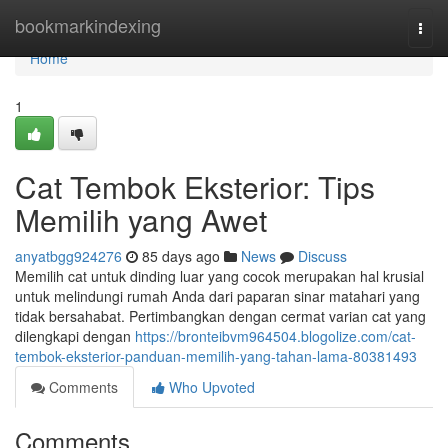
Home
bookmarkindexing
Togg
navi
Home
1
Cat Tembok Eksterior: Tips
Memilih yang Awet
anyatbgg924276
85 days ago
News
Discuss
Memilih cat untuk dinding luar yang cocok merupakan hal krusial
untuk melindungi rumah Anda dari paparan sinar matahari yang
tidak bersahabat. Pertimbangkan dengan cermat varian cat yang
dilengkapi dengan
https://bronteibvm964504.blogolize.com/cat-
tembok-eksterior-panduan-memilih-yang-tahan-lama-80381493
Comments
Who Upvoted
Comments