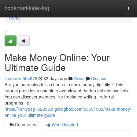
Home
bookmarkindexing
Togg
navi
Home
1
Make Money Online: Your
Ultimate Guide
zoyaermt504676
82 days ago
News
Discuss
Are you searching for a chance to earn money digitally ? This
tutorial provides a complete overview of the top options available.
You can discover avenues like freelance writing , referral
programs , or
https://rishiypeg752858.digiblogbox.com/65591563/make-money-
online-your-ultimate-guide
Comments
Who Upvoted