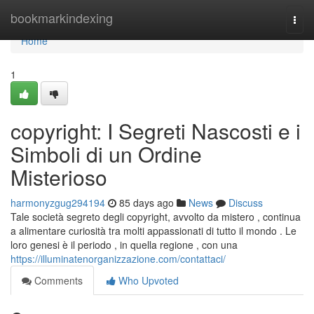
Home
bookmarkindexing
Togg
navi
Home
1
copyright: I Segreti Nascosti e i
Simboli di un Ordine
Misterioso
harmonyzgug294194
85 days ago
News
Discuss
Tale società segreto degli copyright, avvolto da mistero , continua
a alimentare curiosità tra molti appassionati di tutto il mondo . Le
loro genesi è il periodo , in quella regione , con una
https://illuminatenorganizzazione.com/contattaci/
Comments
Who Upvoted