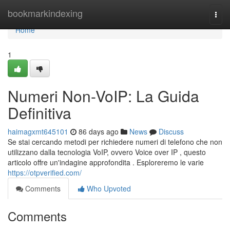
Home
bookmarkindexing
Togg
navi
Home
1
Numeri Non-VoIP: La Guida
Definitiva
haimagxmt645101
86 days ago
News
Discuss
Se stai cercando metodi per richiedere numeri di telefono che non
utilizzano dalla tecnologia VoIP, ovvero Voice over IP , questo
articolo offre un'indagine approfondita . Esploreremo le varie
https://otpverified.com/
Comments
Who Upvoted
Comments