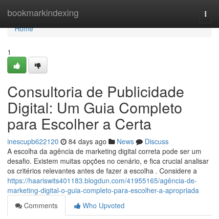
Home
bookmarkindexing
Togg
navi
Home
1
Consultoria de Publicidade
Digital: Um Guia Completo
para Escolher a Certa
inescupb622120
84 days ago
News
Discuss
A escolha da agência de marketing digital correta pode ser um
desafio. Existem muitas opções no cenário, e fica crucial analisar
os critérios relevantes antes de fazer a escolha . Considere a
https://haariswits401183.blogdun.com/41955165/agência-de-
marketing-digital-o-guia-completo-para-escolher-a-apropriada
Comments
Who Upvoted