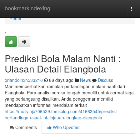
Home
bookmarkindexing
Togg
navi
Home
1
Prediksi Bola Malam Nanti :
Ulasan Detail Elangbola
orlandolnxn533216
86 days ago
News
Discuss
Mari memperhatikan ramalan pertandingan malam nanti dari
Elangbola! Para analis mereka tengah meneliti untuk cermat laga
yang berlangsung disajikan. Anda penggemar memiliki
mendapatkan informasi mendalam terkait
https://mollylnjc706529.theisblog.com/41663545/prediksi-
pertandingan-saat-ini-tinjauan-lengkap-elangbola
Comments
Who Upvoted