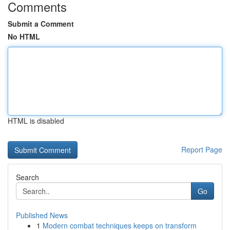
Comments
Submit a Comment
No HTML
HTML is disabled
Report Page
Search
Go
Published News
1
Modern combat techniques keeps on transform