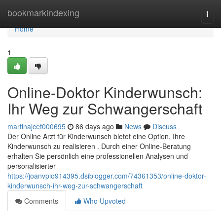
Home
bookmarkindexing
Togg
navi
Home
1
Online-Doktor Kinderwunsch:
Ihr Weg zur Schwangerschaft
martinajcef000695
86 days ago
News
Discuss
Der Online Arzt für Kinderwunsch bietet eine Option, Ihre
Kinderwunsch zu realisieren . Durch einer Online-Beratung
erhalten Sie persönlich eine professionellen Analysen und
personalisierter
https://joanvpio914395.dsiblogger.com/74361353/online-doktor-
kinderwunsch-ihr-weg-zur-schwangerschaft
Comments
Who Upvoted