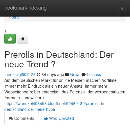
Home
bookmarkindexing
Togg
navi
Home
1
Prerolls in Deutschland: Der
neue Trend ?
fanniecigi607126
84 days ago
News
Discuss
Auf dem deutschen Markt für online Medien machen Vorfilme
immer mehr Eindruck als ein neuer Ansatz. Immer mehr
Webseitenbetreiber entdecken das Potenzial der werbegestützten
Formate , um weitere
https://iwandxel403458.blog5.net/92469180/prerolls-in-
deutschland-der-neue-hype
Comments
Who Upvoted