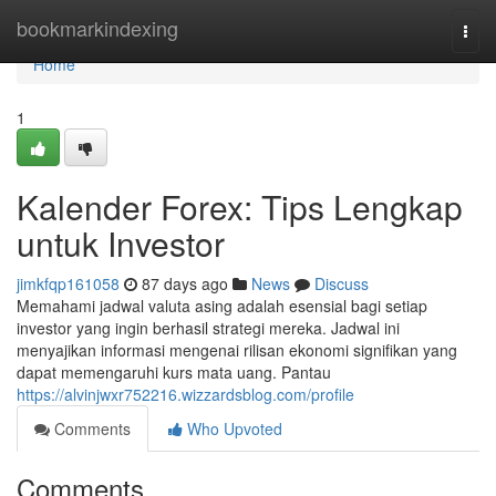
Home
bookmarkindexing
Togg
navi
Home
1
Kalender Forex: Tips Lengkap
untuk Investor
jimkfqp161058
87 days ago
News
Discuss
Memahami jadwal valuta asing adalah esensial bagi setiap
investor yang ingin berhasil strategi mereka. Jadwal ini
menyajikan informasi mengenai rilisan ekonomi signifikan yang
dapat memengaruhi kurs mata uang. Pantau
https://alvinjwxr752216.wizzardsblog.com/profile
Comments
Who Upvoted
Comments