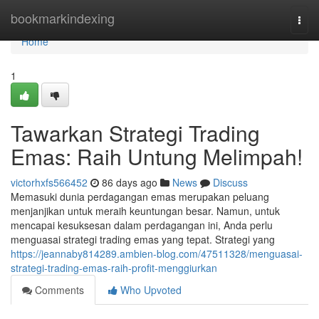
Home
bookmarkindexing
Togg
navi
Home
1
Tawarkan Strategi Trading
Emas: Raih Untung Melimpah!
victorhxfs566452
86 days ago
News
Discuss
Memasuki dunia perdagangan emas merupakan peluang
menjanjikan untuk meraih keuntungan besar. Namun, untuk
mencapai kesuksesan dalam perdagangan ini, Anda perlu
menguasai strategi trading emas yang tepat. Strategi yang
https://jeannaby814289.ambien-blog.com/47511328/menguasai-
strategi-trading-emas-raih-profit-menggiurkan
Comments
Who Upvoted