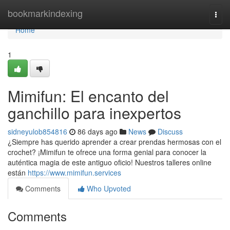
Home
bookmarkindexing
Togg
navi
Home
1
Mimifun: El encanto del
ganchillo para inexpertos
sidneyulob854816
86 days ago
News
Discuss
¿Siempre has querido aprender a crear prendas hermosas con el
crochet? ¡Mimifun te ofrece una forma genial para conocer la
auténtica magia de este antiguo oficio! Nuestros talleres online
están
https://www.mimifun.services
Comments
Who Upvoted
Comments