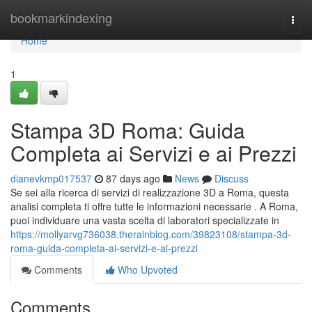
Home
bookmarkindexing
Togg
navi
Home
1
Stampa 3D Roma: Guida
Completa ai Servizi e ai Prezzi
dianevkmp017537
87 days ago
News
Discuss
Se sei alla ricerca di servizi di realizzazione 3D a Roma, questa
analisi completa ti offre tutte le informazioni necessarie . A Roma,
puoi individuare una vasta scelta di laboratori specializzate in
https://mollyarvg736038.therainblog.com/39823108/stampa-3d-
roma-guida-completa-ai-servizi-e-ai-prezzi
Comments
Who Upvoted
Comments