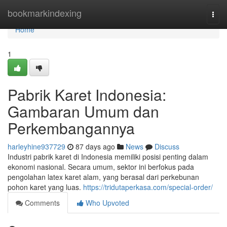
Home
bookmarkindexing
Togg
navi
Home
1
Pabrik Karet Indonesia:
Gambaran Umum dan
Perkembangannya
harleyhine937729
87 days ago
News
Discuss
Industri pabrik karet di Indonesia memiliki posisi penting dalam
ekonomi nasional. Secara umum, sektor ini berfokus pada
pengolahan latex karet alam, yang berasal dari perkebunan
pohon karet yang luas.
https://tridutaperkasa.com/special-order/
Comments
Who Upvoted