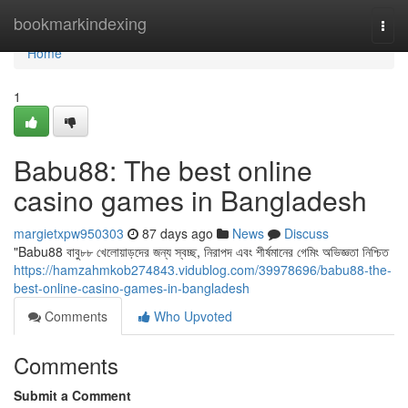
Home
bookmarkindexing
Togg
navi
Home
1
Babu88: The best online
casino games in Bangladesh
margietxpw950303
87 days ago
News
Discuss
"Babu88 বাবু৮৮ খেলোয়াড়দের জন্য স্বচ্ছ, নিরাপদ এবং শীর্ষমানের গেমিং অভিজ্ঞতা নিশ্চিত
https://hamzahmkob274843.vidublog.com/39978696/babu88-the-
best-online-casino-games-in-bangladesh
Comments
Who Upvoted
Comments
Submit a Comment