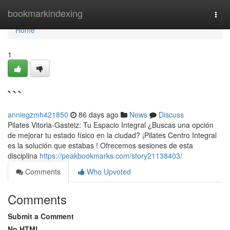
Home
bookmarkindexing
Togg
navi
Home
1
```
anniegzmh421850
86 days ago
News
Discuss
Pilates Vitoria-Gasteiz: Tu Espacio Integral ¿Buscas una opción
de mejorar tu estado físico en la ciudad? ¡Pilates Centro Integral
es la solución que estabas ! Ofrecemos sesiones de esta
disciplina
https://peakbookmarks.com/story21138403/
Comments
Who Upvoted
Comments
Submit a Comment
No HTML